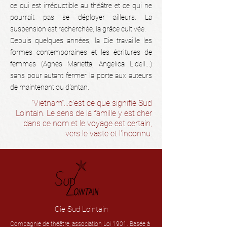
ce qui est irréductible au théâtre et ce qui ne
pourrait pas se déployer ailleurs. La
suspension est recherchée, la grâce cultivée.
Depuis quelques années, la Cie travaille les
formes contemporaines et les écritures de
femmes (Agnès Marietta, Angelica Lidell...)
sans pour autant fermer la porte aux auteurs
de maintenant ou d'antan.
"Vietnam"...c'est ce que signifie Sud
Lointain. Le sens de la famille y est cher
dans ce nom et le voyage est certain,
vers le vaste et l'inconnu.
Cie Sud Lointain
Compagnie de théâtre, association Loi 1901. Basée à