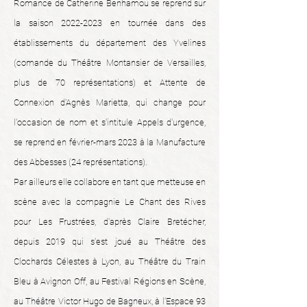
Romance de Catherine Benhamou se reprend sur
la saison
2022-2023
en tournée dans des
établissements du département des Yvelines
(comande du Théâtre Montansier de Versailles,
plus de 70 représentations) et Attente de
Connexion d'Agnès Marietta, qui change pour
l'occasion de nom et s'intitule Appels d'urgence,
se reprend en février-mars 2023 à la Manufacture
des Abbesses (24 représentations).
Par ailleurs elle collabore en tant que metteuse en
scène avec la compagnie Le Chant des Rives
pour Les Frustrées, d'après Claire Bretécher,
depuis 2019 qui s'est joué au Théâtre des
Clochards Célestes à Lyon, au Théâtre du Train
Bleu à Avignon Off, au Festival Régions en Scène,
au Théâtre Victor Hugo de Bagneux, à l'Espace 93