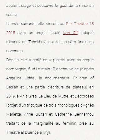
apprentissage et découvre le goût de la mise en
scène.
L'année suivante, elle s'inscrit au
Prix Théâtre 13
2015
avec un projet intitulé
Ivan Off
(adapté
d'Ivanov de Tchekhov) qui ira jusqu'en finale du
concours.
Depuis, elle a porté deux projets avec sa propre
compagnie, Sud Lointain : Blanche-Neige (d'après
Angelica Liddel, le documentaire Children of
Beslan et une partie d'écriture de plateau) en
2019, à Anis Gras, Le Lieu de l'Autre, et Débordées
(projet d'un triptyque de trois monologues d'Agnès
Marietta, Anne Sultan et Catherine Benhamou
traitant de la marginalité au féminin, créé au
Théâtre El Duende à Ivry).