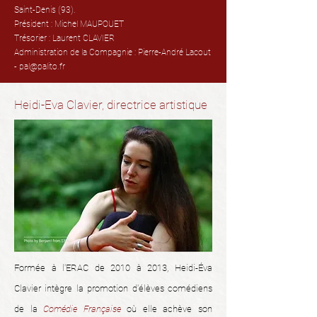
Saint-Denis (93).
Président : Michel MAUPOUET
Trésorier : Laurent CLAVIER
Administration de la Compagnie : Pierre-André Lacout
-
pal@palito.fr
Heidi-Eva Clavier, directrice artistique
Formée à l'ERAC de 2010 à 2013, Heidi-Éva
Clavier intègre la promotion d'élèves comédiens
de la
Comédie Française
où elle achève son