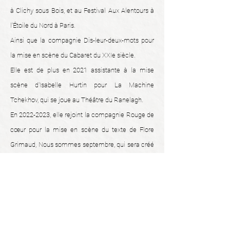
à Clichy sous Bois, et au Festival Aux Alentours à
l'Étoile du Nord à Paris.
Ainsi que la compagnie Dis-leur-deux-mots pour
la mise en scène du Cabaret du XXIe siècle.
Elle est de plus en 2021 assistante à la mise
scène d'Isabelle Hurtin pour La Machine
Tchekhov, qui se joue au Théâtre du Ranelagh.
En
2022-2023
, elle rejoint la compagnie Rouge de
cœur pour la mise en scène du texte de Flore
Grimaud, Nous sommes septembre, qui sera créé
en
2023-2024
.
L'Athanor Berlioux, formation de
l'acteur et de l'actrice
Depuis 2021, Heidi-Eva Clavier est